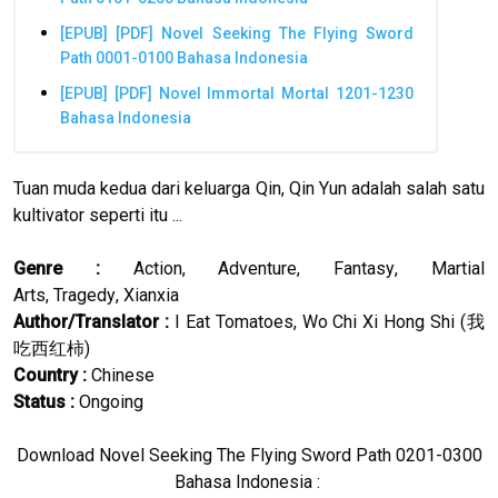
[EPUB] [PDF] Novel Seeking The Flying Sword
Path 0001-0100 Bahasa Indonesia
[EPUB] [PDF] Novel Immortal Mortal 1201-1230
Bahasa Indonesia
Tuan muda kedua dari keluarga Qin, Qin Yun adalah salah satu
kultivator seperti itu ...
Genre :
Action
,
Adventure
,
Fantasy
,
Martial
Arts
,
Tragedy
,
Xianxia
Author/Translator
:
I Eat Tomatoes, Wo Chi Xi Hong Shi (
我
)
吃西
红
柿
Country :
Chinese
Status :
Ongoing
Download Novel Seeking The Flying Sword Path 0201-0300
Bahasa Indonesia :