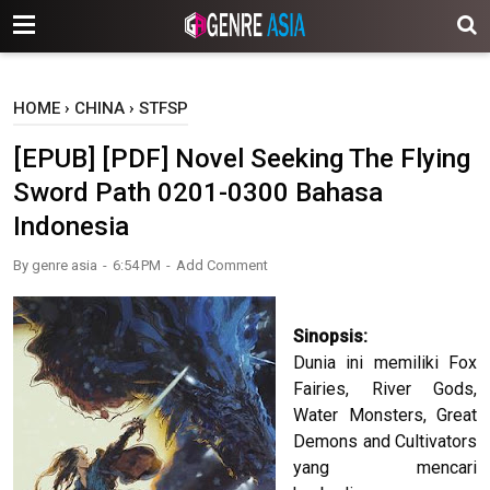
-->
HOME
›
CHINA
›
STFSP
[EPUB] [PDF] Novel Seeking The Flying
Sword Path 0201-0300 Bahasa
Indonesia
By
genre asia
6:54 PM
Add Comment
Sinopsis:
Dunia ini memiliki Fox
Fairies, River Gods,
Water Monsters, Great
Demons and Cultivators
yang mencari