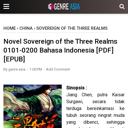
-->
HOME
›
CHINA
›
SOVEREIGN OF THE THREE REALMS
Novel Sovereign of the Three Realms
0101-0200 Bahasa Indonesia [PDF]
[EPUB]
By
genre asia
1:00 PM
Add Comment
Sinopsis :
Jiang Chen, putra Kaisar
Surgawi, secara tidak
terduga bereinkarnasi ke
tubuh seorang ningrat muda
yang dibenci, sehingga