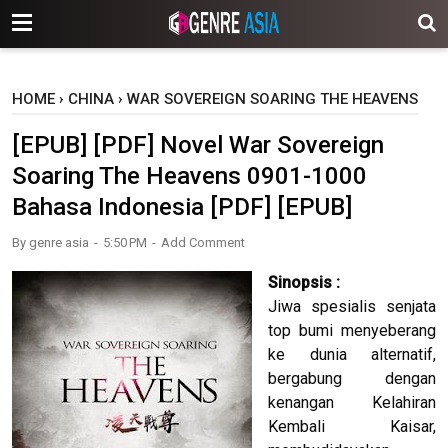
-->
HOME
›
CHINA
›
WAR SOVEREIGN SOARING THE HEAVENS
[EPUB] [PDF] Novel War Sovereign
Soaring The Heavens 0901-1000
Bahasa Indonesia [PDF] [EPUB]
By
genre asia
5:50 PM
Add Comment
Sinopsis :
Jiwa spesialis senjata
top bumi menyeberang
ke dunia alternatif,
bergabung dengan
kenangan Kelahiran
Kembali Kaisar,