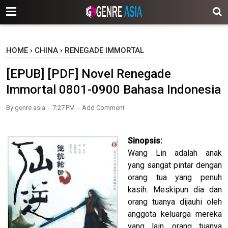
-->
HOME
›
CHINA
›
RENEGADE IMMORTAL
[EPUB] [PDF] Novel Renegade
Immortal 0801-0900 Bahasa Indonesia
By
genre asia
7:27 PM
Add Comment
Sinopsis:
Wang Lin adalah anak
yang sangat pintar dengan
orang tua yang penuh
kasih. Meskipun dia dan
orang tuanya dijauhi oleh
anggota keluarga mereka
yang lain, orang tuanya