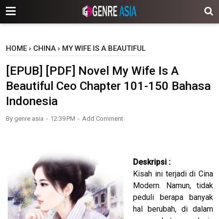
-->
HOME
›
CHINA
›
MY WIFE IS A BEAUTIFUL
[EPUB] [PDF] Novel My Wife Is A
Beautiful Ceo Chapter 101-150 Bahasa
Indonesia
By
genre asia
12:39 PM
Add Comment
Deskripsi
:
Kisah ini terjadi di Cina
Modern. Namun, tidak
peduli berapa banyak
hal berubah, di dalam