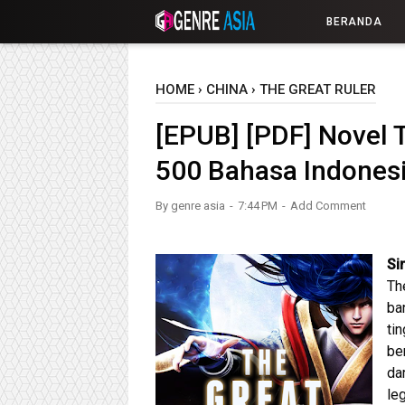
-->
BERANDA
HOME
›
CHINA
›
THE GREAT RULER
[EPUB] [PDF] Novel 
500 Bahasa Indones
By
genre asia
7:44 PM
Add Comment
Si
Th
ba
ti
be
da
le