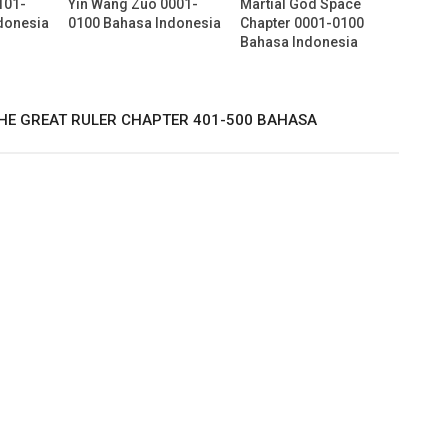
101-
Yin Wang Zuo 0001-
Martial God Space
donesia
0100 Bahasa Indonesia
Chapter 0001-0100
Bahasa Indonesia
 THE GREAT RULER CHAPTER 401-500 BAHASA