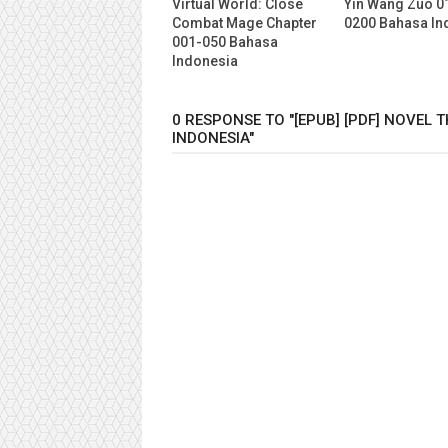
Virtual World: Close
Yin Wang Zuo 0
Combat Mage Chapter
0200 Bahasa In
001-050 Bahasa
Indonesia
0 RESPONSE TO "[EPUB] [PDF] NOVEL
INDONESIA"