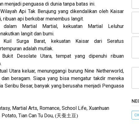
lan menjadi penguasa di dunia tanpa batas ini.
 Wilayah Api Tak Berujung yang dikendalikan oleh Kaisar
i, ribuan api berkobar menembus langit.
 dalam Martial Martial, kekuatan Martial Leluhur
nakutkan langit dan bumi.
 Kuil Surga Barat, kekuatan Kaisar dari Seratus
rtempuran adalah mutlak.
 Bukit Desolate Utara, tempat yang dipenuhi ribuan
.
itual Utara keluar, menunggangi burung Nine Netherworld,
n dan beragam. Siapa yang bisa mengatur takdir mereka
ia Seribu Besar, banyak yang berusaha menjadi Penguasa
NE
tasy, Martial Arts, Romance, School Life, Xuanhuan
Potato, Tian Can Tu Dou,
豆
(
天蚕土
)
CH