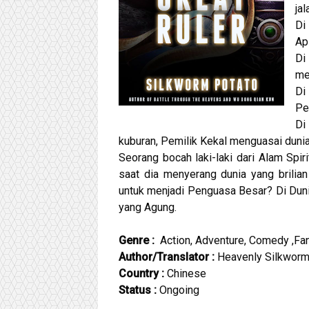
ja
Di
Ap
Di
me
Di
Pe
Di
kuburan, Pemilik Kekal menguasai dunia
Seorang bocah laki-laki dari Alam Spir
saat dia menyerang dunia yang brilia
untuk menjadi Penguasa Besar? Di Dun
yang Agung.
Genre :
Action, Adventure, Comedy ,Fan
Author/Translator
:
Heavenly Silkworm 
Country :
Chinese
Status :
Ongoing