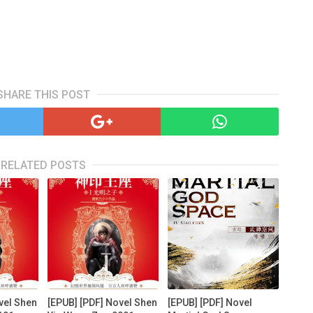
SHARE THIS POST
RELATED POSTS
vel Shen
[EPUB] [PDF] Novel Shen
[EPUB] [PDF] Novel