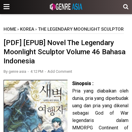
-->
HOME
›
KOREA
›
THE LEGENDARY MOONLIGHT SCULPTOR
[PDF] [EPUB] Novel The Legendary
Moonlight Sculptor Volume 46 Bahasa
Indonesia
By
genre asia
4:12 PM
Add Comment
Sinopsis :
Pria yang diabaikan oleh
dunia, pria yang diperbudak
uang dan pria yang dikenal
sebagai God of War
legendaris dalam
MMORPG Continent of