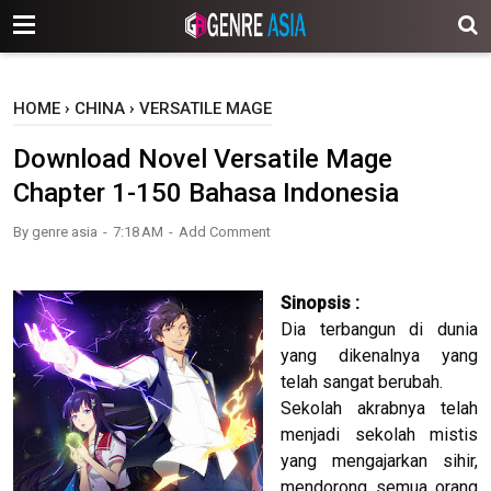
-->
HOME
›
CHINA
›
VERSATILE MAGE
Download Novel Versatile Mage
Chapter 1-150 Bahasa Indonesia
By
genre asia
7:18 AM
Add Comment
Sinopsis :
Dia terbangun di dunia
yang dikenalnya yang
telah sangat berubah.
Sekolah akrabnya telah
menjadi sekolah mistis
yang mengajarkan sihir,
mendorong semua orang