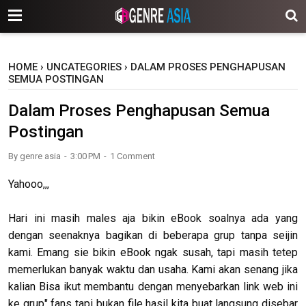
-->
HOME
›
UNCATEGORIES
›
DALAM PROSES PENGHAPUSAN
SEMUA POSTINGAN
Dalam Proses Penghapusan Semua
Postingan
By
genre asia
3:00 PM
1 Comment
Yahooo,,,
Hari ini masih males aja bikin eBook soalnya ada yang
dengan seenaknya bagikan di beberapa grup tanpa seijin
kami. Emang sie bikin eBook ngak susah, tapi masih tetep
memerlukan banyak waktu dan usaha. Kami akan senang jika
kalian Bisa ikut membantu dengan menyebarkan link web ini
ke grup" fans tapi bukan file hasil kita buat langsung disebar