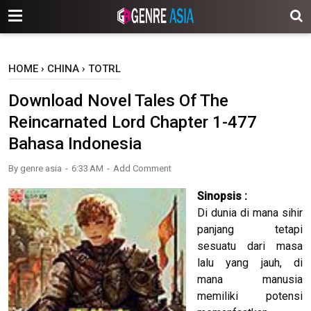
-->
HOME
›
CHINA
›
TOTRL
Download Novel Tales Of The
Reincarnated Lord Chapter 1-477
Bahasa Indonesia
By
genre asia
6:33 AM
Add Comment
Sinopsis :
Di dunia di mana sihir
panjang tetapi
sesuatu dari masa
lalu yang jauh, di
mana manusia
memiliki potensi