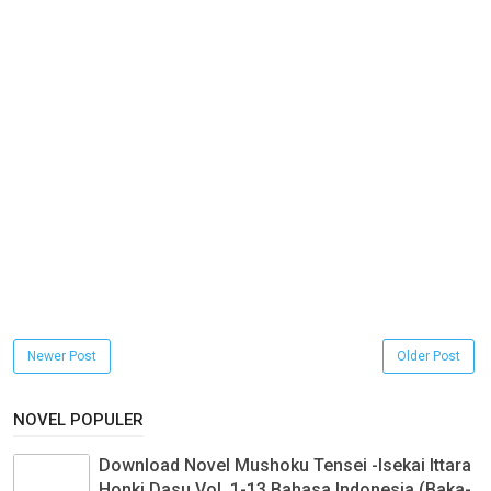
Newer Post
Older Post
NOVEL POPULER
Download Novel Mushoku Tensei -Isekai Ittara
Honki Dasu Vol. 1-13 Bahasa Indonesia (Baka-